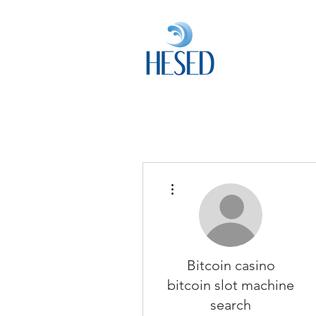
HESED H
Investment & F
더보기
Bitcoin casino
bitcoin slot machine
search