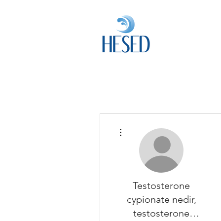
HESED H
Investment & F
더보기
Testosterone
cypionate nedir,
testosterone