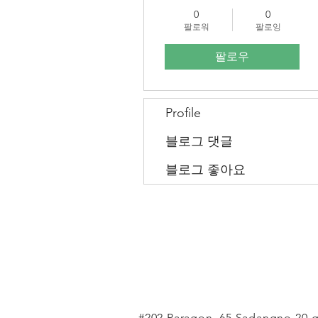
cypionate nedir
0
0
팔로워
팔로잉
팔로우
Profile
블로그 댓글
블로그 좋아요
#202 Paragon, 65 Sadangno 20-g